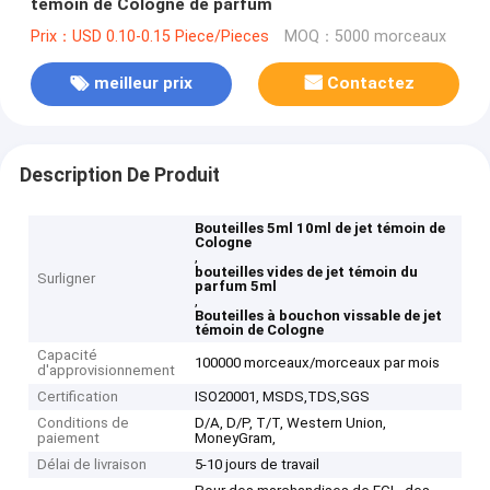
témoin de Cologne de parfum
Prix：USD 0.10-0.15 Piece/Pieces
MOQ：5000 morceaux
meilleur prix
Contactez
Description De Produit
Bouteilles 5ml 10ml de jet témoin de
Cologne
,
bouteilles vides de jet témoin du
Surligner
parfum 5ml
,
Bouteilles à bouchon vissable de jet
témoin de Cologne
Capacité
100000 morceaux/morceaux par mois
d'approvisionnement
Certification
ISO20001, MSDS,TDS,SGS
Conditions de
D/A, D/P, T/T, Western Union,
paiement
MoneyGram,
Délai de livraison
5-10 jours de travail