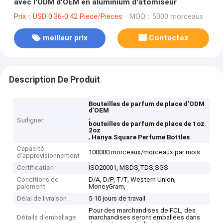
avec l'ODM d'OEM en aluminium d'atomiseur
Prix：USD 0.36-0.42 Piece/Pieces
MOQ：5000 morceaux
meilleur prix
Contactez
Description De Produit
Bouteilles de parfum de place d'ODM
d'OEM
,
Surligner
bouteilles de parfum de place de 1oz
2oz
,
Hanya Square Perfume Bottles
Capacité
100000 morceaux/morceaux par mois
d'approvisionnement
Certification
ISO20001, MSDS,TDS,SGS
Conditions de
D/A, D/P, T/T, Western Union,
paiement
MoneyGram,
Délai de livraison
5-10 jours de travail
Pour des marchandises de FCL, des
Détails d'emballage
marchandises seront emballées dans