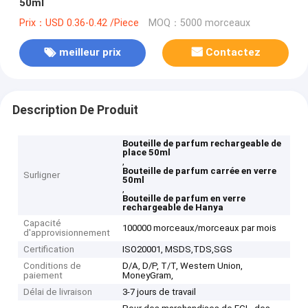
50ml
Prix：USD 0.36-0.42 /Piece
MOQ：5000 morceaux
meilleur prix
Contactez
Description De Produit
Bouteille de parfum rechargeable de
place 50ml
,
Bouteille de parfum carrée en verre
Surligner
50ml
,
Bouteille de parfum en verre
rechargeable de Hanya
Capacité
100000 morceaux/morceaux par mois
d'approvisionnement
Certification
ISO20001, MSDS,TDS,SGS
Conditions de
D/A, D/P, T/T, Western Union,
paiement
MoneyGram,
Délai de livraison
3-7 jours de travail