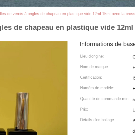
illes de vernis à ongles de chapeau en plastique vide 12ml 15ml avec la bros
ngles de chapeau en plastique vide 12ml
Informations de bas
Lieu d'origine:
G
Nom de marque:
H
Certification:
I
Numéro de modèle:
H
Quantité de commande min:
5
Prix:
Détails d'emballage:
P
d