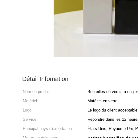
Détail Infomation
Nom de produit:
Bouteilles de vernis à ongle
Matériel:
Matériel en verre
Logo:
Le logo du client acceptable
Service:
Répondre dans les 12 heure
Principal pays d'exportation:
États-Unis, Royaume-Uni, P
Mettre en évidence: