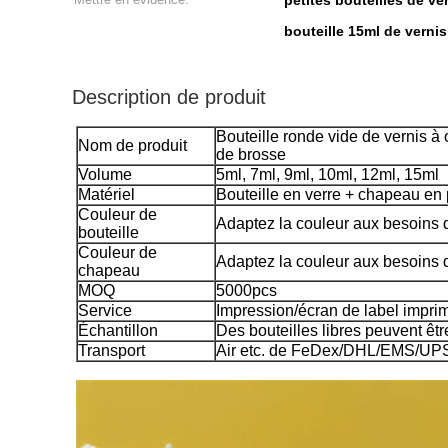
petites bouteilles de v
bouteille 15ml de vernis
Description de produit
Bouteille ronde vide de vernis à
Nom de produit
de brosse
Volume
5ml, 7ml, 9ml, 10ml, 12ml, 15ml
Matériel
Bouteille en verre + chapeau en 
Couleur de
Adaptez la couleur aux besoins d
bouteille
Couleur de
Adaptez la couleur aux besoins d
chapeau
MOQ
5000pcs
Service
Impression/écran de label imprima
Échantillon
Des bouteilles libres peuvent êtr
Transport
Air etc. de FeDex/DHL/EMS/UP