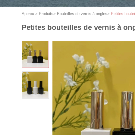
Aperçu
>
Produits
>
Bouteilles de vernis à ongles
>
Petites boute
Petites bouteilles de vernis à o