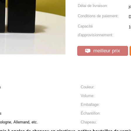
Délai de livraison:
j
Conditions de paiement:
D
Capacité
1
d'approvisionnement:
meilleur prix
s
Couleur:
Volume:
Emballage:
s
Échantillon:
ologne, Allemand, etc.
Chapeau: