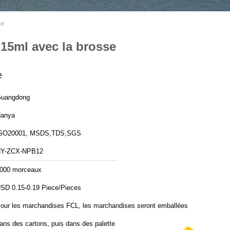
se
 15ml avec la brosse
e
uangdong
anya
SO20001, MSDS,TDS,SGS
Y-ZCX-NPB12
000 morceaux
USD 0.15-0.19 Piece/Pieces
our les marchandises FCL, les marchandises seront emballées
ans des cartons, puis dans des palette