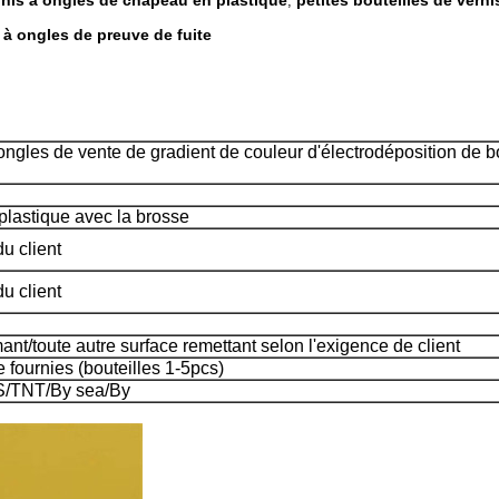
ernis à ongles de chapeau en plastique
petites bouteilles de vern
,
 à ongles de preuve de fuite
 ongles de vente de gradient de couleur d'électrodéposition de 
plastique avec la brosse
u client
u client
nt/toute autre surface remettant selon l'exigence de client
e fournies (bouteilles 1-5pcs)
S/TNT/By sea/By