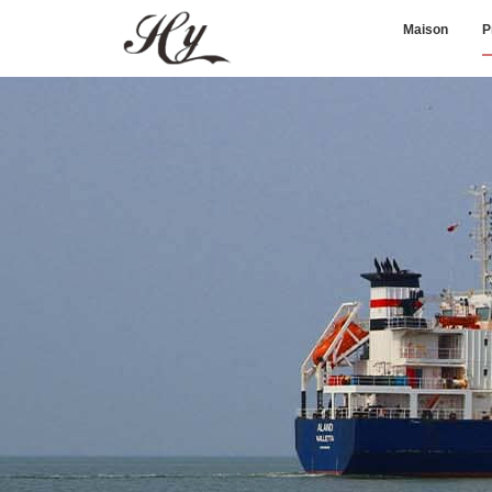
Maison
P